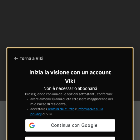
Torna a Viki
Inizia la visione con un account
Viki
Non è necessario abbonarsi
Proseguendo con una delle opzioni sottostanti, confermo:
avere almeno 18 anni di età ed essere maggiorenne nel
mio Paese di residenza;
accettare i
Termini di utilizzo
e
Informativa sulla
privacy
di Viki.