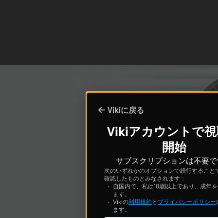
Vikiに戻る
Vikiアカウントで
開始
サブスクリプションは不要で
次のいずれかのオプションで続行すること
確認したものとみなされます：
自国内で、私は18歳以上であり、成年
ます。
Vikiの
利用規約
と
プライバシーポリシー
ます。