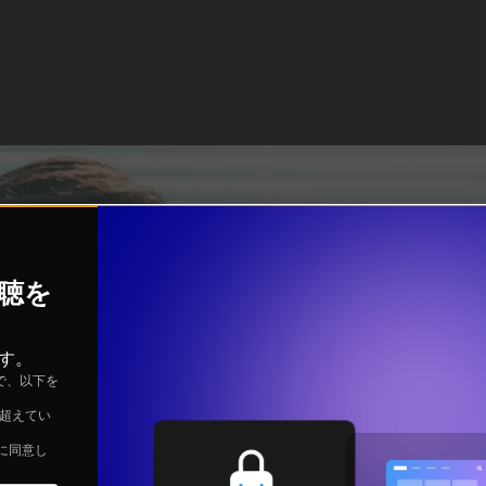
視聴を
す。
で、以下を
を超えてい
に同意し