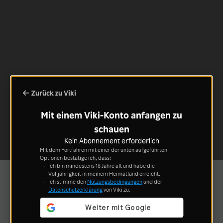
Zurück zu Viki
Mit einem Viki-Konto anfangen zu
schauen
Kein Abonnement erforderlich
Mit dem Fortfahren mit einer der unten aufgeführten
Optionen bestätige ich, dass:
Ich bin mindestens 18 Jahre alt und habe die
Volljährigkeit in meinem Heimatland erreicht.
Ich stimme den
Nutzungsbedingungen
und der
Datenschutzerklärung
von Viki zu.