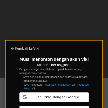
Kembali ke Viki
Mulai menonton dengan akun Viki
Tak perlu berlangganan
Dengan melanjutkan salah satu opsi di bawah ini, saya
mengonfirmasi bahwa:
Saya berusia minimal 18 tahun dan di atas usia dewasa
di wilayah asal saya.
Saya menyetujui
Ketentuan Penggunaan
dan
Kebijakan
Privasi
Viki.