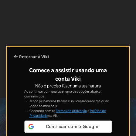
Retornar à Viki
Comece a assistir usando uma
conta Viki
Não é preciso fazer uma assinatura
Ao continuar com qualquer uma das opções abaixo,
confirmo que:
Tenho pelo menos 18 anos e sou considerado maior de
idade no meu país.
Concordo com os
Termos de Utilização
e
Política de
Privacidade
da Viki.