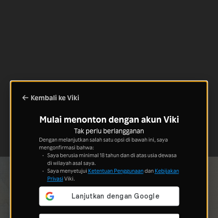
Kembali ke Viki
Mulai menonton dengan akun Viki
Tak perlu berlangganan
Dengan melanjutkan salah satu opsi di bawah ini, saya
mengonfirmasi bahwa:
Saya berusia minimal 18 tahun dan di atas usia dewasa
di wilayah asal saya.
Saya menyetujui
Ketentuan Penggunaan
dan
Kebijakan
Privasi
Viki.