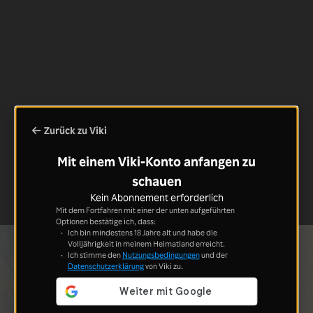
Zurück zu Viki
Mit einem Viki-Konto anfangen zu
schauen
Kein Abonnement erforderlich
Mit dem Fortfahren mit einer der unten aufgeführten
Optionen bestätige ich, dass:
Ich bin mindestens 18 Jahre alt und habe die
Volljährigkeit in meinem Heimatland erreicht.
Ich stimme den
Nutzungsbedingungen
und der
Datenschutzerklärung
von Viki zu.