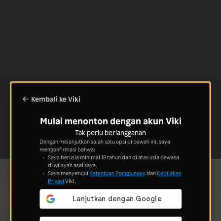
Kembali ke Viki
Mulai menonton dengan akun Viki
Tak perlu berlangganan
Dengan melanjutkan salah satu opsi di bawah ini, saya
mengonfirmasi bahwa:
Saya berusia minimal 18 tahun dan di atas usia dewasa
di wilayah asal saya.
Saya menyetujui
Ketentuan Penggunaan
dan
Kebijakan
Privasi
Viki.