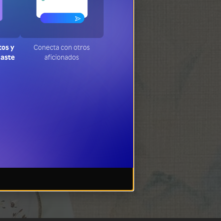
tos y
Conecta con otros
jaste
aficionados