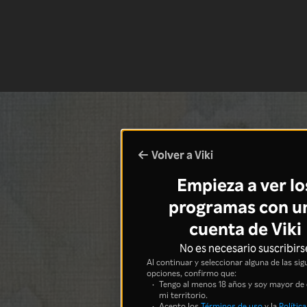
Volver a Viki
Empieza a ver lo
programas con u
cuenta de Viki
No es necesario suscribirs
Al continuar y seleccionar alguna de las sig
opciones, confirmo que:
Tengo al menos 18 años y soy mayor de
mi territorio.
Acepto los
Términos de uso
y la
Política