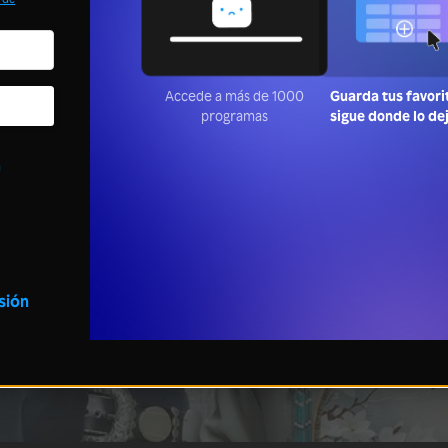
Accede a más de 1000
Guarda tus favori
programas
sigue donde lo de
a
esión