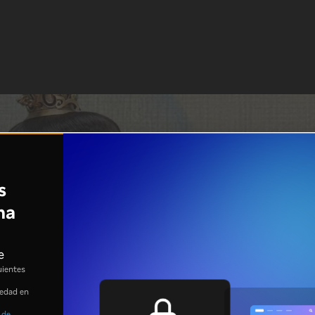
s
na
e
uientes
 edad en
 de