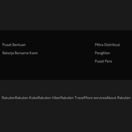
Pusat Bantuan
Mitra Distribusi
Bekerja Bersama Kami
Pengiklan
Pusat Pers
Rakuten
Rakuten Kobo
Rakuten Viber
Rakuten Travel
More services
About Rakuten