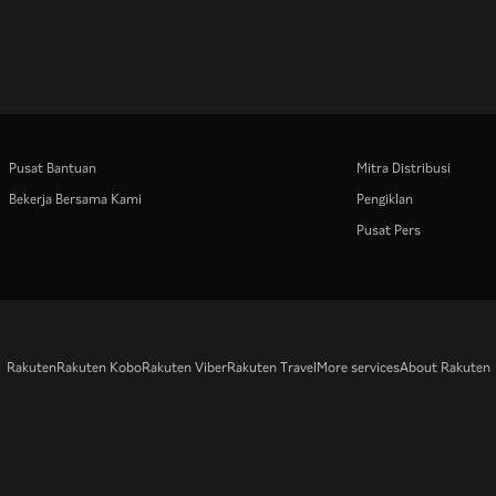
Pusat Bantuan
Mitra Distribusi
Bekerja Bersama Kami
Pengiklan
Pusat Pers
Rakuten
Rakuten Kobo
Rakuten Viber
Rakuten Travel
More services
About Rakuten