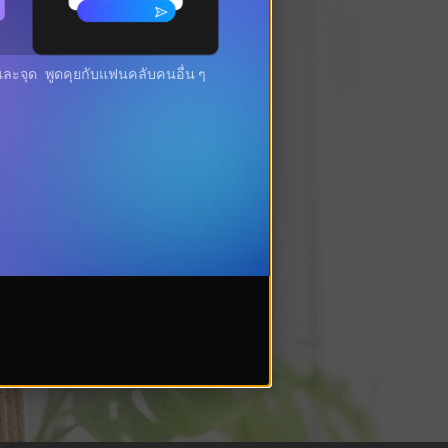
และจุด
พูดคุยกับแฟนคลับคนอื่น ๆ