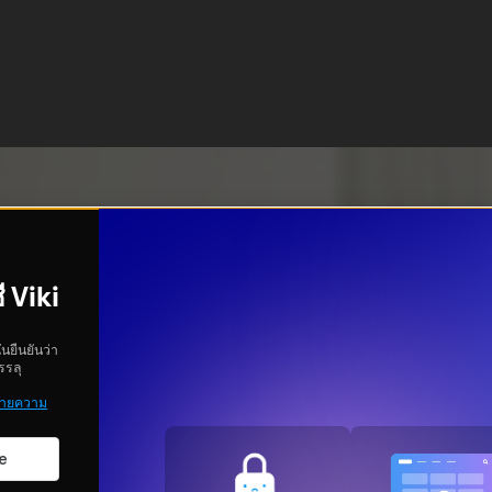
ี Viki
ันยืนยันว่า
รรลุ
ายความ