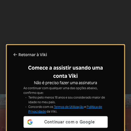
Retornar à Viki
Comece a assistir usando uma
conta Viki
Não é preciso fazer uma assinatura
Ao continuar com qualquer uma das opções abaixo,
confirmo que:
Tenho pelo menos 18 anos e sou considerado maior de
idade no meu país.
Concordo com os
Termos de Utilização
e
Política de
Privacidade
da Viki.