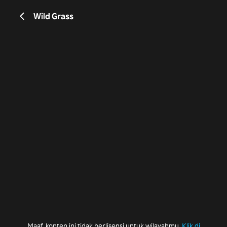
Wild Grass
Maaf, konten ini tidak berlisensi untuk wilayahmu.
Klik di