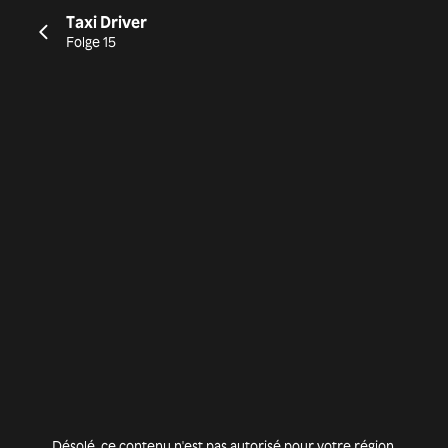
Taxi Driver
Folge 15
Désolé, ce contenu n'est pas autorisé pour votre région.