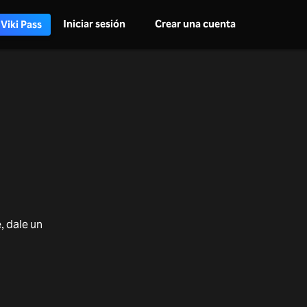
Iniciar sesión
Crear una cuenta
 Viki Pass
e, dale un