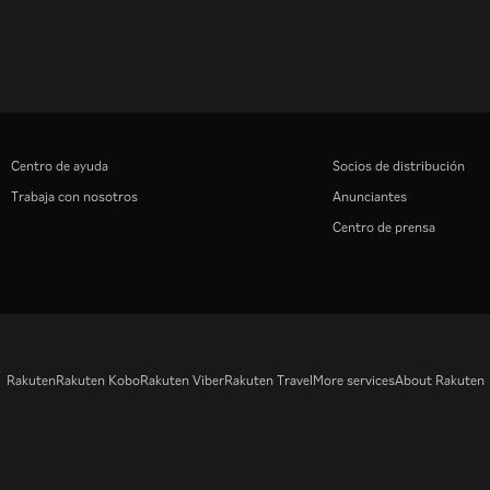
Centro de ayuda
Socios de distribución
Trabaja con nosotros
Anunciantes
Centro de prensa
Rakuten
Rakuten Kobo
Rakuten Viber
Rakuten Travel
More services
About Rakuten