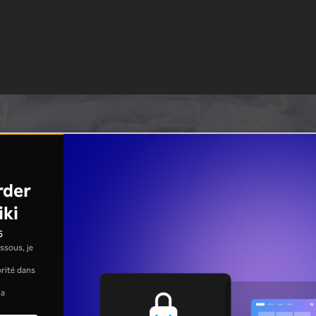
rder
iki
s
ssous, je
jorité dans
la