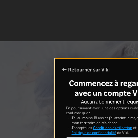
Retourner sur Viki
Commencez à rega
avec un compte V
Aucun abonnement requi
En poursuivant avec l'une des options ci-de
confirme que :
J'ai au moins 18 ans et j'ai atteint la ma
mon territoire de résidence.
J'accepte les
Conditions d'utilisation
et 
Politique de confidentialité
de Viki.