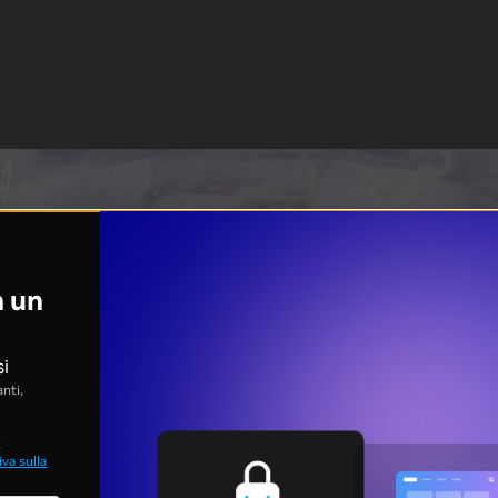
n un
si
nti,
;
va sulla