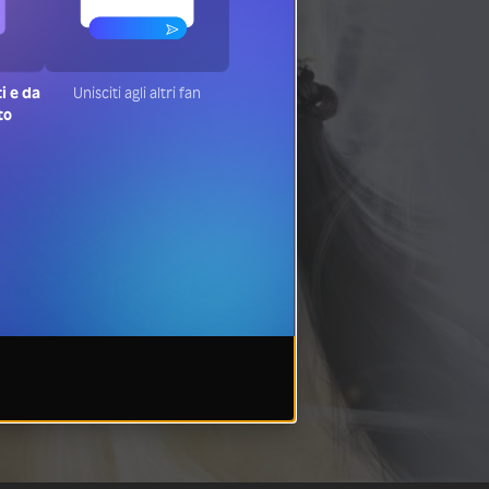
ti e da
Unisciti agli altri fan
to