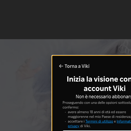
Torna a Viki
Inizia la visione co
account Viki
Non è necessario abbonar
Proseguendo con una delle opzioni sottosta
confermo:
avere almeno 18 anni di età ed essere
maggiorenne nel mio Paese di residenza
accettare i
Termini di utilizzo
e
Informati
privacy
di Viki.