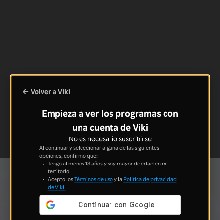
Volver a Viki
Empieza a ver los programas con
una cuenta de Viki
No es necesario suscribirse
Al continuar y seleccionar alguna de las siguientes
opciones, confirmo que:
Tengo al menos 18 años y soy mayor de edad en mi
territorio.
Acepto los
Términos de uso
y la
Política de privacidad
de Viki.