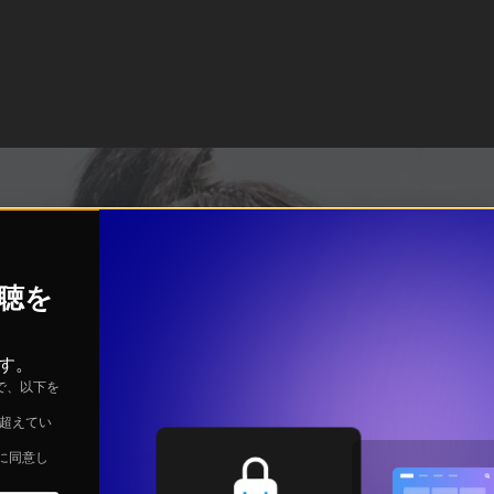
視聴を
す。
で、以下を
を超えてい
に同意し