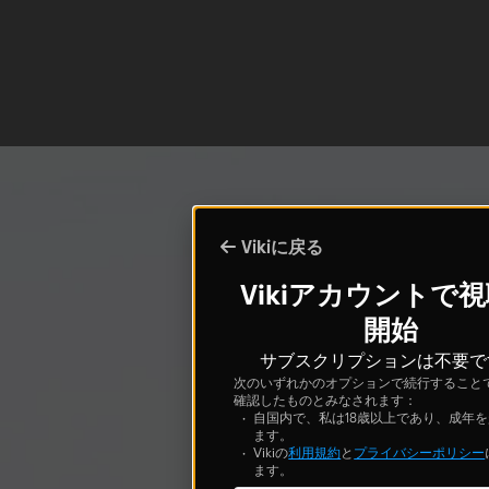
Vikiに戻る
Vikiアカウントで
開始
サブスクリプションは不要で
次のいずれかのオプションで続行すること
確認したものとみなされます：
自国内で、私は18歳以上であり、成年
ます。
Vikiの
利用規約
と
プライバシーポリシー
ます。