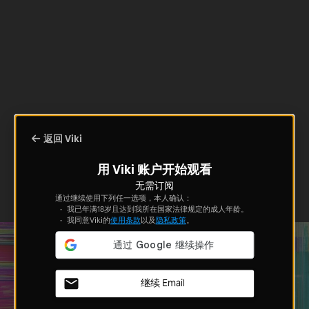
返回 Viki
用 Viki 账户开始观看
无需订阅
通过继续使用下列任一选项，本人确认：
我已年满18岁且达到我所在国家法律规定的成人年龄。
我同意Viki的
使用条款
以及
隐私政策
。
继续 Email