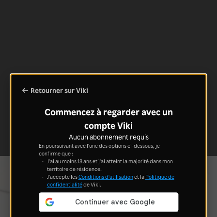
Retourner sur Viki
Commencez à regarder avec un
compte Viki
Aucun abonnement requis
En poursuivant avec l'une des options ci-dessous, je
confirme que :
J'ai au moins 18 ans et j'ai atteint la majorité dans mon
territoire de résidence.
J'accepte les
Conditions d'utilisation
et la
Politique de
confidentialité
de Viki.