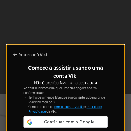
Retornar à Viki
Comece a assistir usando uma
conta Viki
Não é preciso fazer uma assinatura
Ao continuar com qualquer uma das opções abaixo,
confirmo que:
Tenho pelo menos 18 anos e sou considerado maior de
idade no meu país.
Concordo com os
Termos de Utilização
e
Política de
Privacidade
da Viki.