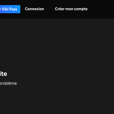
Connexion
Créer mon compte
 Viki Pass
ite
e problème