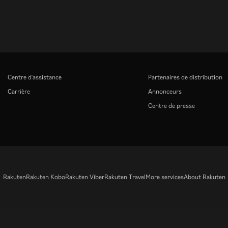
Centre d'assistance
Partenaires de distribution
Carrière
Annonceurs
Centre de presse
Rakuten
Rakuten Kobo
Rakuten Viber
Rakuten Travel
More services
About Rakuten