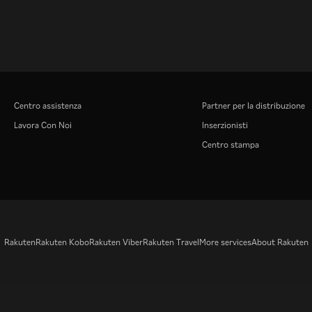
Centro assistenza
Partner per la distribuzione
Lavora Con Noi
Inserzionisti
Centro stampa
Rakuten
Rakuten Kobo
Rakuten Viber
Rakuten Travel
More services
About Rakuten