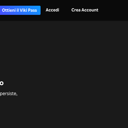
Accedi
Crea Account
Ottieni il Viki Pass
to
persiste,