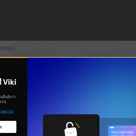
ี Viki
ันยืนยันว่า
รรลุ
ายความ