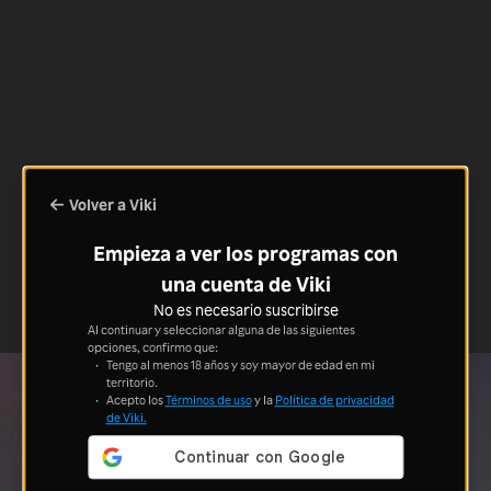
Volver a Viki
Empieza a ver los programas con
una cuenta de Viki
No es necesario suscribirse
Al continuar y seleccionar alguna de las siguientes
opciones, confirmo que:
Tengo al menos 18 años y soy mayor de edad en mi
territorio.
Acepto los
Términos de uso
y la
Política de privacidad
de Viki.