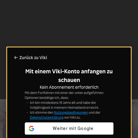
Zurück zu Viki
Mit einem Viki-Konto anfangen zu
schauen
Kein Abonnement erforderlich
Mit dem Fortfahren mit einer der unten aufgeführten
Optionen bestätige ich, dass:
Ich bin mindestens 18 Jahre alt und habe die
Volljährigkeit in meinem Heimatland erreicht.
Ich stimme den
Nutzungsbedingungen
und der
Datenschutzerklärung
von Viki zu.