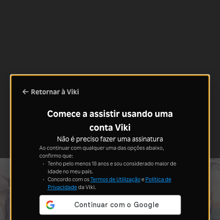
Retornar à Viki
Comece a assistir usando uma
conta Viki
Não é preciso fazer uma assinatura
Ao continuar com qualquer uma das opções abaixo,
confirmo que:
Tenho pelo menos 18 anos e sou considerado maior de
idade no meu país.
Concordo com os
Termos de Utilização
e
Política de
Privacidade
da Viki.