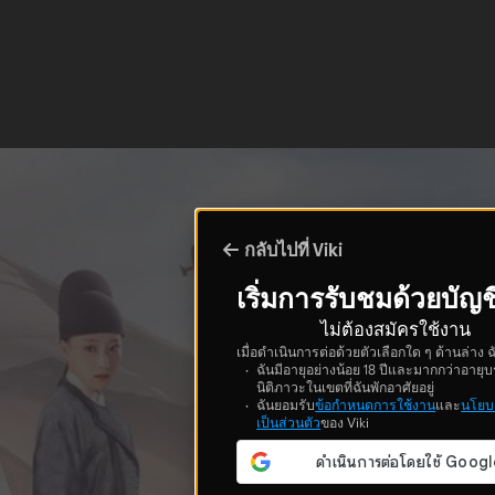
กลับไปที่ Viki
เริ่มการรับชมด้วยบัญช
ไม่ต้องสมัครใช้งาน
เมื่อดำเนินการต่อด้วยตัวเลือกใด ๆ ด้านล่าง ฉ
ฉันมีอายุอย่างน้อย 18 ปีและมากกว่าอายุบ
นิติภาวะในเขตที่ฉันพักอาศัยอยู่
ฉันยอมรับ
ข้อกำหนดการใช้งาน
และ
นโยบ
เป็นส่วนตัว
ของ Viki