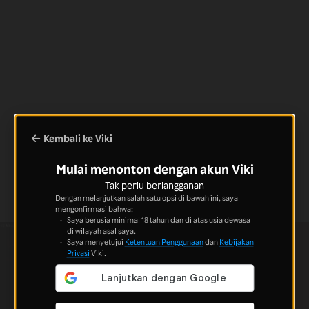
Kembali ke Viki
Mulai menonton dengan akun Viki
Tak perlu berlangganan
Dengan melanjutkan salah satu opsi di bawah ini, saya
mengonfirmasi bahwa:
Saya berusia minimal 18 tahun dan di atas usia dewasa
di wilayah asal saya.
Saya menyetujui
Ketentuan Penggunaan
dan
Kebijakan
Privasi
Viki.