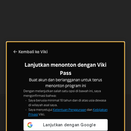
Kembali ke Viki
Lanjutkan menonton dengan Viki
Pass
Buat akun dan berlangganan untuk terus
menonton program ini
Dengan melanjutkan salah satu opsi di bawah ini, saya
mengonfirmasi bahwa:
Saya berusia minimal 18 tahun dan di atas usia dewasa
di wilayah asal saya.
Saya menyetujui
Ketentuan Penggunaan
dan
Kebijakan
Privasi
Viki.