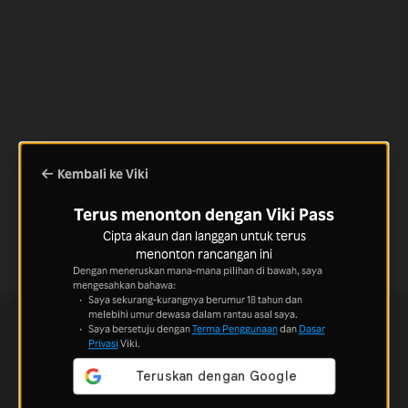
Kembali ke Viki
Terus menonton dengan Viki Pass
Cipta akaun dan langgan untuk terus
menonton rancangan ini
Dengan meneruskan mana-mana pilihan di bawah, saya
mengesahkan bahawa:
Saya sekurang-kurangnya berumur 18 tahun dan
melebihi umur dewasa dalam rantau asal saya.
Saya bersetuju dengan
Terma Penggunaan
dan
Dasar
Privasi
Viki.