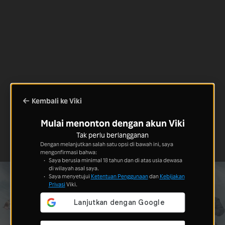
Kembali ke Viki
Mulai menonton dengan akun Viki
Tak perlu berlangganan
Dengan melanjutkan salah satu opsi di bawah ini, saya
mengonfirmasi bahwa:
Saya berusia minimal 18 tahun dan di atas usia dewasa
di wilayah asal saya.
Saya menyetujui
Ketentuan Penggunaan
dan
Kebijakan
Privasi
Viki.