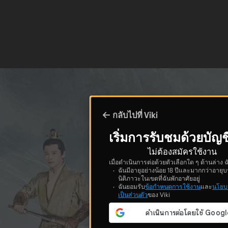
กลับไปที่ Viki
เริ่มการรับชมด้วยบัญช
ไม่ต้องสมัครใช้งาน
เมื่อดำเนินการต่อด้วยตัวเลือกใด ๆ ด้านล่าง ฉ
ฉันมีอายุอย่างน้อย 18 ปีและมากกว่าอายุบ
นิติภาวะในเขตที่ฉันพักอาศัยอยู่
ฉันยอมรับ
ข้อกำหนดการใช้งาน
และ
นโยบ
เป็นส่วนตัว
ของ Viki