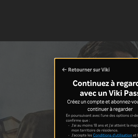
Retourner sur Viki
Continuez à regar
avec un Viki Pas
Créez un compte et abonnez-vo
continuer à regarder
En poursuivant avec l'une des options ci-de
confirme que :
J'ai au moins 18 ans et j'ai atteint la ma
mon territoire de résidence.
J'accepte les
Conditions d'utilisation
et 