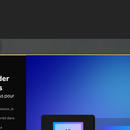
der
s
us pour
ssous, je
jorité dans
la