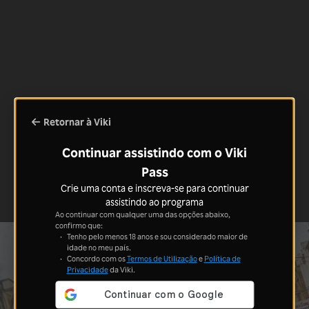
Retornar à Viki
Continuar assistindo com o Viki
Pass
Crie uma conta e inscreva-se para continuar
assistindo ao programa
Ao continuar com qualquer uma das opções abaixo,
confirmo que:
Tenho pelo menos 18 anos e sou considerado maior de
idade no meu país.
Concordo com os
Termos de Utilização
e
Política de
Privacidade
da Viki.