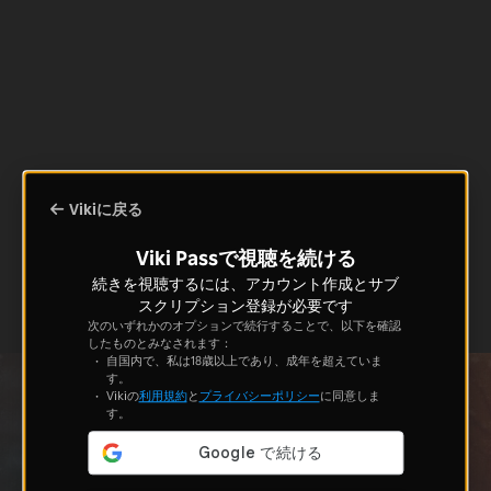
Vikiに戻る
Viki Passで視聴を続ける
続きを視聴するには、アカウント作成とサブ
スクリプション登録が必要です
次のいずれかのオプションで続行することで、以下を確認
したものとみなされます：
自国内で、私は18歳以上であり、成年を超えていま
す。
Vikiの
利用規約
と
プライバシーポリシー
に同意しま
す。