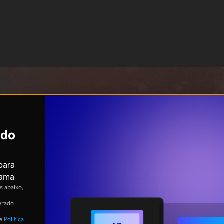
ndo
 para
rama
 abaixo,
erado
e
Política