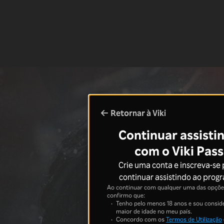
Retornar à Viki
Continuar assisti
com o Viki Pass
Crie uma conta e inscreva-se
continuar assistindo ao prog
Ao continuar com qualquer uma das opções
confirmo que:
Tenho pelo menos 18 anos e sou consid
maior de idade no meu país.
Concordo com os
Termos de Utilização