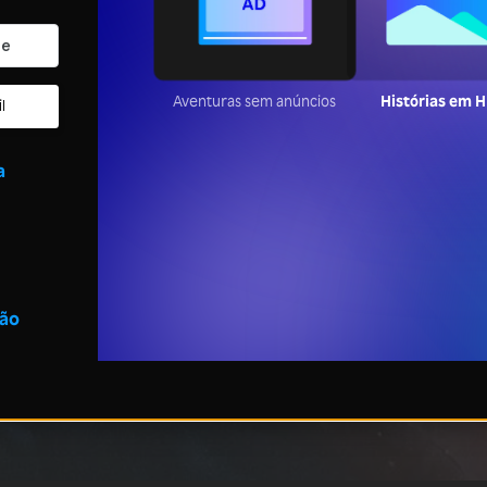
Aventuras sem anúncios
Histórias em 
l
a
são