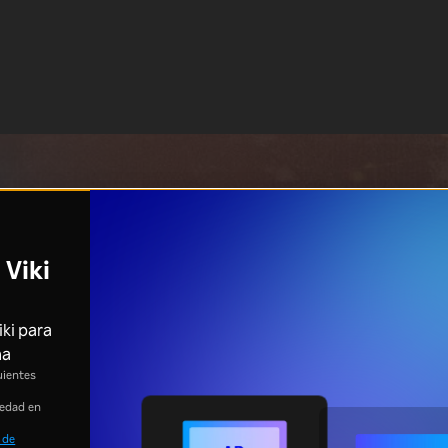
 Viki
iki para
ma
uientes
 edad en
 de