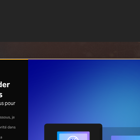
der
s
us pour
ssous, je
jorité dans
la