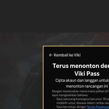
Kembali ke Viki
Terus menonton de
Viki Pass
Cipta akaun dan langgan untuk
menonton rancangan ini
Dengan meneruskan mana-mana pilihan di 
saya mengesahkan bahawa:
Saya sekurang-kurangnya berumur 18 t
melebihi umur dewasa dalam rantau asa
Saya bersetuju dengan
Terma Pengguna