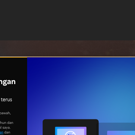
ngan
 terus
bawah,
ahun dan
l saya.
an
dan