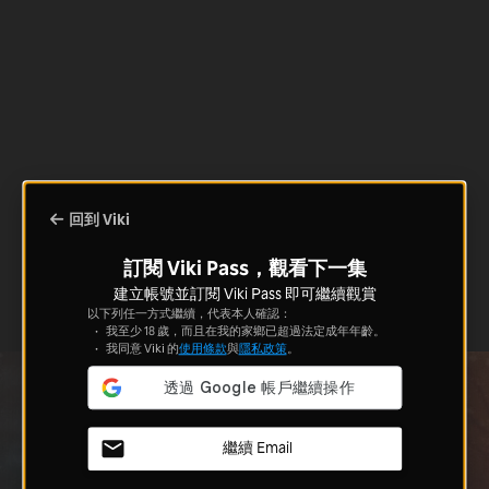
回到 Viki
訂閱 Viki Pass，觀看下一集
建立帳號並訂閱 Viki Pass 即可繼續觀賞
以下列任一方式繼續，代表本人確認：
我至少 18 歲，而且在我的家鄉已超過法定成年年齡。
我同意 Viki 的
使用條款
與
隱私政策
。
繼續 Email