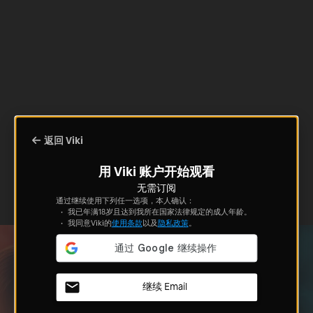
返回 Viki
用 Viki 账户开始观看
无需订阅
通过继续使用下列任一选项，本人确认：
我已年满18岁且达到我所在国家法律规定的成人年龄。
我同意Viki的
使用条款
以及
隐私政策
。
继续 Email