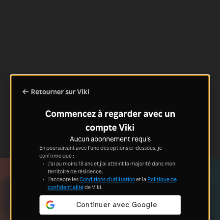
Retourner sur Viki
Commencez à regarder avec un
compte Viki
Aucun abonnement requis
En poursuivant avec l'une des options ci-dessous, je
confirme que :
J'ai au moins 18 ans et j'ai atteint la majorité dans mon
territoire de résidence.
J'accepte les
Conditions d'utilisation
et la
Politique de
confidentialité
de Viki.