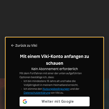
Zurück zu Viki
Mit einem Viki-Konto anfangen zu
schauen
Kein Abonnement erforderlich
Mit dem Fortfahren mit einer der unten aufgeführten
Optionen bestätige ich, dass:
Ich bin mindestens 18 Jahre alt und habe die
Volljährigkeit in meinem Heimatland erreicht.
Ich stimme den
Nutzungsbedingungen
und der
Datenschutzerklärung
von Viki zu.