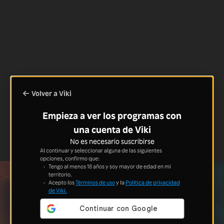
Volver a Viki
Empieza a ver los programas con
una cuenta de Viki
No es necesario suscribirse
Al continuar y seleccionar alguna de las siguientes
opciones, confirmo que:
Tengo al menos 18 años y soy mayor de edad en mi
territorio.
Acepto los
Términos de uso
y la
Política de privacidad
de Viki.