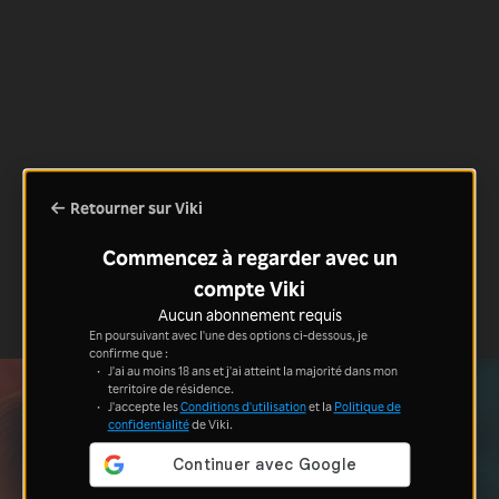
Retourner sur Viki
Commencez à regarder avec un
compte Viki
Aucun abonnement requis
En poursuivant avec l'une des options ci-dessous, je
confirme que :
J'ai au moins 18 ans et j'ai atteint la majorité dans mon
territoire de résidence.
J'accepte les
Conditions d'utilisation
et la
Politique de
confidentialité
de Viki.