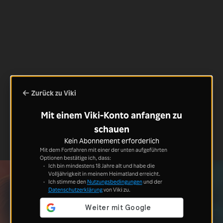
Zurück zu Viki
Mit einem Viki-Konto anfangen zu
schauen
Kein Abonnement erforderlich
Mit dem Fortfahren mit einer der unten aufgeführten
Optionen bestätige ich, dass:
Ich bin mindestens 18 Jahre alt und habe die
Volljährigkeit in meinem Heimatland erreicht.
Ich stimme den
Nutzungsbedingungen
und der
Datenschutzerklärung
von Viki zu.