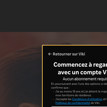
Retourner sur Viki
Commencez à rega
avec un compte V
Aucun abonnement requi
En poursuivant avec l'une des options ci-de
confirme que :
J'ai au moins 18 ans et j'ai atteint la ma
mon territoire de résidence.
J'accepte les
Conditions d'utilisation
et 
Politique de confidentialité
de Viki.