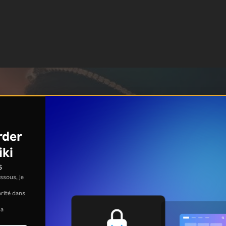
rder
iki
s
ssous, je
jorité dans
la